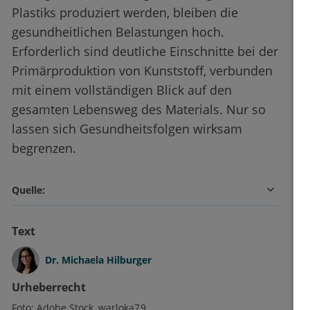
Plastiks produziert werden, bleiben die
gesundheitlichen Belastungen hoch.
Erforderlich sind deutliche Einschnitte bei der
Primärproduktion von Kunststoff, verbunden
mit einem vollständigen Blick auf den
gesamten Lebensweg des Materials. Nur so
lassen sich Gesundheitsfolgen wirksam
begrenzen.
Quelle:
Text
Dr.
Michaela Hilburger
Urheberrecht
Foto:
Adobe Stock
warloka79