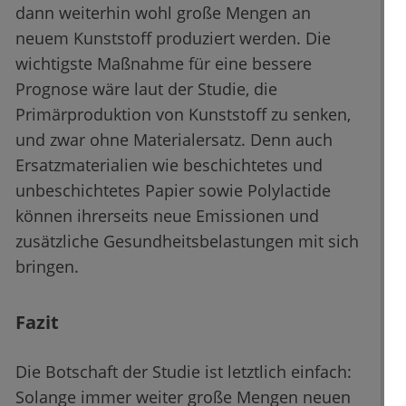
dann weiterhin wohl große Mengen an
neuem Kunststoff produziert werden. Die
wichtigste Maßnahme für eine bessere
Prognose wäre laut der Studie, die
Primärproduktion von Kunststoff zu senken,
und zwar ohne Materialersatz. Denn auch
Ersatzmaterialien wie beschichtetes und
unbeschichtetes Papier sowie Polylactide
können ihrerseits neue Emissionen und
zusätzliche Gesundheitsbelastungen mit sich
bringen.
Fazit
Die Botschaft der Studie ist letztlich einfach:
Solange immer weiter große Mengen neuen