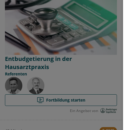
Entbudgetierung in der
Hausarztpraxis
Referenten
Fortbildung starten
Ein Angebot von