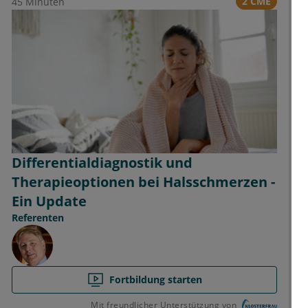
2 CME
45 Minuten
Differentialdiagnostik und
Therapieoptionen bei Halsschmerzen -
Ein Update
Referenten
Fortbildung starten
Mit freundlicher Unterstützung von