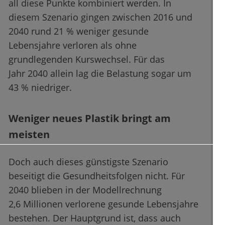
all diese Punkte kombiniert werden. In
diesem Szenario gingen zwischen 2016 und
2040 rund 21 % weniger gesunde
Lebensjahre verloren als ohne
grundlegenden Kurswechsel. Für das
Jahr 2040 allein lag die Belastung sogar um
43 % niedriger.
Weniger neues Plastik bringt am
meisten
Doch auch dieses günstigste Szenario
beseitigt die Gesundheitsfolgen nicht. Für
2040 blieben in der Modellrechnung
2,6 Millionen verlorene gesunde Lebensjahre
bestehen. Der Hauptgrund ist, dass auch