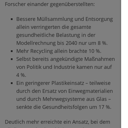
Forscher einander gegenüberstellten:
Bessere Müllsammlung und Entsorgung
allein verringerten die gesamte
gesundheitliche Belastung in der
Modellrechnung bis 2040 nur um 8 %.
Mehr Recycling allein brachte 10 %.
Selbst bereits angekündigte Maßnahmen
von Politik und Industrie kamen nur auf
4 %.
Ein geringerer Plastikeinsatz – teilweise
durch den Ersatz von Einwegmaterialien
und durch Mehrwegsysteme aus Glas –
senkte die Gesundheitsfolgen um 17 %.
Deutlich mehr erreichte ein Ansatz, bei dem