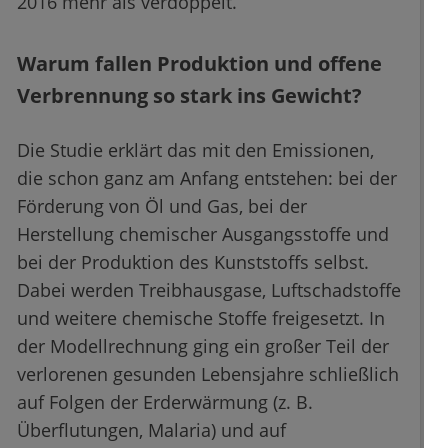
2016 mehr als verdoppelt.
Warum fallen Produktion und offene
Verbrennung so stark ins Gewicht?
Die Studie erklärt das mit den Emissionen,
die schon ganz am Anfang entstehen: bei der
Förderung von Öl und Gas, bei der
Herstellung chemischer Ausgangsstoffe und
bei der Produktion des Kunststoffs selbst.
Dabei werden Treibhausgase, Luftschadstoffe
und weitere chemische Stoffe freigesetzt. In
der Modellrechnung ging ein großer Teil der
verlorenen gesunden Lebensjahre schließlich
auf Folgen der Erderwärmung (z. B.
Überflutungen, Malaria) und auf