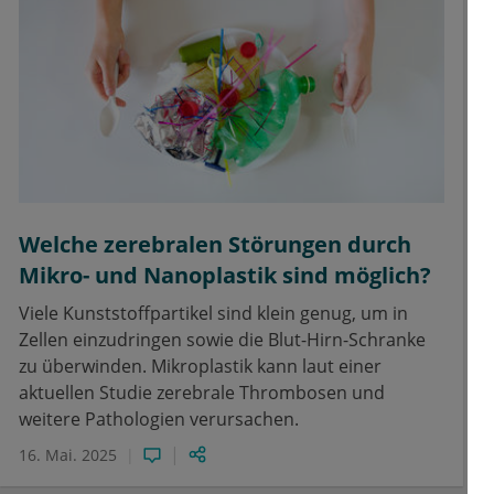
Welche zerebralen Störungen durch
Mikro- und Nanoplastik sind möglich?
Viele Kunststoffpartikel sind klein genug, um in
Zellen einzudringen sowie die Blut-Hirn-Schranke
zu überwinden. Mikroplastik kann laut einer
aktuellen Studie zerebrale Thrombosen und
weitere Pathologien verursachen.
16. Mai. 2025