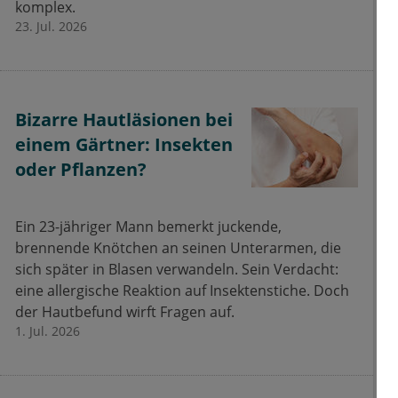
komplex.
23. Jul. 2026
Bizarre Hautläsionen bei
einem Gärtner: Insekten
oder Pflanzen?
Ein 23-jähriger Mann bemerkt juckende,
brennende Knötchen an seinen Unterarmen, die
sich später in Blasen verwandeln. Sein Verdacht:
eine allergische Reaktion auf Insektenstiche. Doch
der Hautbefund wirft Fragen auf.
1. Jul. 2026