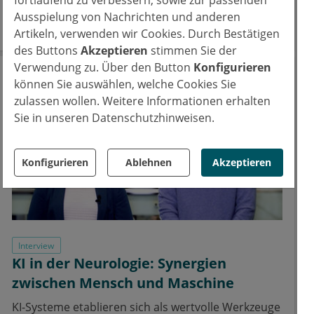
fortlaufend zu verbessern, sowie zur passenden
Glukoseregulierung.
Ausspielung von Nachrichten und anderen
23. Okt. 2025
Artikeln, verwenden wir Cookies. Durch Bestätigen
des Buttons
Akzeptieren
stimmen Sie der
Verwendung zu. Über den Button
Konfigurieren
können Sie auswählen, welche Cookies Sie
zulassen wollen. Weitere Informationen erhalten
Sie in unseren Datenschutzhinweisen.
Konfigurieren
Ablehnen
Akzeptieren
Interview
KI in der Neurologie: Synergien
zwischen Mensch und Maschine
KI-Systeme etablieren sich als wertvolle Werkzeuge