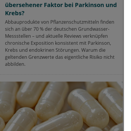
übersehener Faktor bei Parkinson und
Krebs?
Abbauprodukte von Pflanzenschutzmitteln finden
sich an über 70 % der deutschen Grundwasser-
Messstellen – und aktuelle Reviews verknüpfen
chronische Exposition konsistent mit Parkinson,
Krebs und endokrinen Störungen. Warum die
geltenden Grenzwerte das eigentliche Risiko nicht
abbilden.