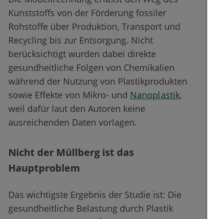
Kunststoffs von der Förderung fossiler
Rohstoffe über Produktion, Transport und
Recycling bis zur Entsorgung. Nicht
berücksichtigt wurden dabei direkte
gesundheitliche Folgen von Chemikalien
während der Nutzung von Plastikprodukten
sowie Effekte von Mikro- und
Nanoplastik
,
weil dafür laut den Autoren keine
ausreichenden Daten vorlagen.
Nicht der Müllberg ist das
Hauptproblem
Das wichtigste Ergebnis der Studie ist: Die
gesundheitliche Belastung durch Plastik