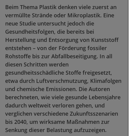
Beim Thema Plastik denken viele zuerst an
vermüllte Strände oder Mikroplastik. Eine
neue Studie untersucht jedoch die
Gesundheitsfolgen, die bereits bei
Herstellung und Entsorgung von Kunststoff
entstehen – von der Förderung fossiler
Rohstoffe bis zur Abfallbeseitigung. In all
diesen Schritten werden
gesundheitsschädliche Stoffe freigesetzt,
etwa durch Luftverschmutzung, Klimafolgen
und chemische Emissionen. Die Autoren
berechneten, wie viele gesunde Lebensjahre
dadurch weltweit verloren gehen, und
verglichen verschiedene Zukunftsszenarien
bis 2040, um wirksame Maßnahmen zur
Senkung dieser Belastung aufzuzeigen.