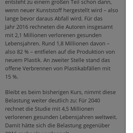
entsteht zu einem großen Teil schon dann,
wenn neuer Kunststoff hergestellt wird – also
lange bevor daraus Abfall wird. Für das
Jahr 2016 rechneten die Autoren insgesamt
mit 2,1 Millionen verlorenen gesunden
Lebensjahren. Rund 1,8 Millionen davon –
also 82 % – entfielen auf die Produktion von
neuem Plastik. An zweiter Stelle stand das
offene Verbrennen von Plastikabfällen mit
15 %.
Bleibt es beim bisherigen Kurs, nimmt diese
Belastung weiter deutlich zu: Für 2040
rechnet die Studie mit 4,5 Millionen
verlorenen gesunden Lebensjahren weltweit.
Damit hätte sich die Belastung gegenüber