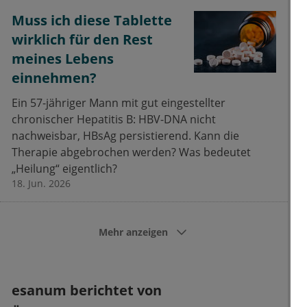
Muss ich diese Tablette
wirklich für den Rest
meines Lebens
einnehmen?
Ein 57-jähriger Mann mit gut eingestellter
chronischer Hepatitis B: HBV-DNA nicht
nachweisbar, HBsAg persistierend. Kann die
Therapie abgebrochen werden? Was bedeutet
„Heilung“ eigentlich?
18. Jun. 2026
Mehr anzeigen
esanum berichtet von