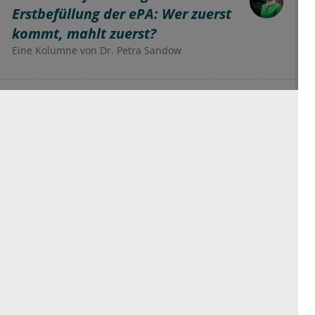
Erstbefüllung der ePA: Wer zuerst
kommt, mahlt zuerst?
Eine Kolumne von
Dr.
Petra Sandow
Sommerpause in der
Kinderarztpraxis – Vorbereitung
auf die Herbstwelle
Eine Kolumne von
Dr.
Martin Karsten