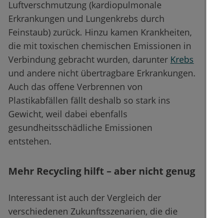
Luftverschmutzung (kardiopulmonale
Erkrankungen und Lungenkrebs durch
Feinstaub) zurück. Hinzu kamen Krankheiten,
die mit toxischen chemischen Emissionen in
Verbindung gebracht wurden, darunter
Krebs
und andere nicht übertragbare Erkrankungen.
Auch das offene Verbrennen von
Plastikabfällen fällt deshalb so stark ins
Gewicht, weil dabei ebenfalls
gesundheitsschädliche Emissionen
entstehen.
Mehr Recycling hilft – aber nicht genug
Interessant ist auch der Vergleich der
verschiedenen Zukunftsszenarien, die die