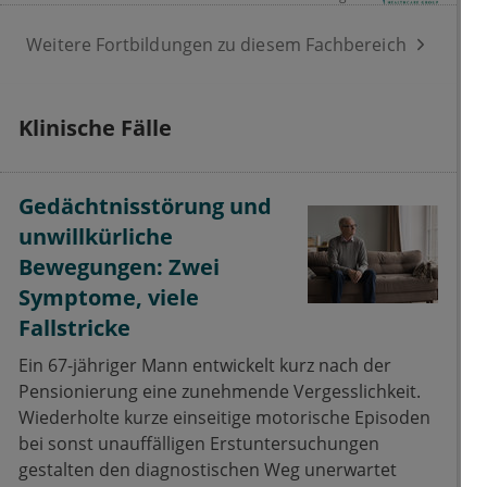
Weitere Fortbildungen zu diesem Fachbereich
Klinische Fälle
Gedächtnisstörung und
unwillkürliche
Bewegungen: Zwei
Symptome, viele
Fallstricke
Ein 67-jähriger Mann entwickelt kurz nach der
Pensionierung eine zunehmende Vergesslichkeit.
Wiederholte kurze einseitige motorische Episoden
bei sonst unauffälligen Erstuntersuchungen
gestalten den diagnostischen Weg unerwartet