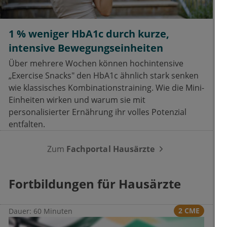
1 % weniger HbA1c durch kurze,
intensive Bewegungseinheiten
Über mehrere Wochen können hochintensive
„Exercise Snacks" den HbA1c ähnlich stark senken
wie klassisches Kombinationstraining. Wie die Mini-
Einheiten wirken und warum sie mit
personalisierter Ernährung ihr volles Potenzial
entfalten.
Zum
Fachportal Hausärzte
Fortbildungen für Hausärzte
2 CME
Dauer: 60 Minuten