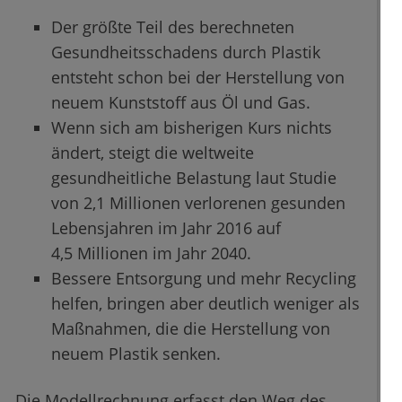
Der größte Teil des berechneten
Gesundheitsschadens durch Plastik
entsteht schon bei der Herstellung von
neuem Kunststoff aus Öl und Gas.
Wenn sich am bisherigen Kurs nichts
ändert, steigt die weltweite
gesundheitliche Belastung laut Studie
von 2,1 Millionen verlorenen gesunden
Lebensjahren im Jahr 2016 auf
4,5 Millionen im Jahr 2040.
Bessere Entsorgung und mehr Recycling
helfen, bringen aber deutlich weniger als
Maßnahmen, die die Herstellung von
neuem Plastik senken.
Die Modellrechnung erfasst den Weg des