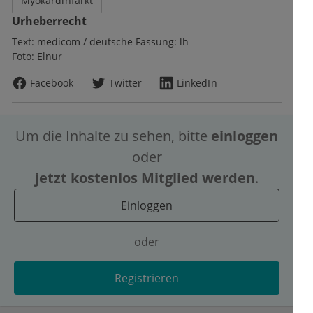
Myokardinfarkt
Urheberrecht
Text:
medicom / deutsche Fassung: lh
Foto:
Elnur
Facebook
Twitter
LinkedIn
Um die Inhalte zu sehen, bitte
einloggen
oder
jetzt kostenlos Mitglied werden
.
Einloggen
oder
Registrieren