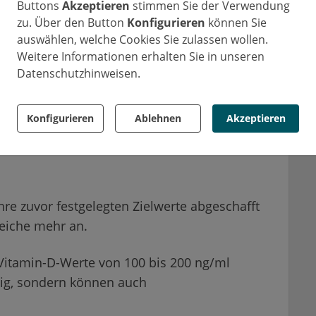
Buttons
Akzeptieren
stimmen Sie der Verwendung
egelmäßige Kontrollen des Vitamin-D-Spiegels
zu. Über den Button
Konfigurieren
können Sie
auswählen, welche Cookies Sie zulassen wollen.
Weitere Informationen erhalten Sie in unseren
en ergeben sich wie folgt:
Datenschutzhinweisen.
he Gesellschaft für Ernährung:
Konfigurieren
Ablehnen
Akzeptieren
,
hre zuvor festgelegten Zielwerte abgeschafft
reiche mehr an.
Vitamin-D-Werte von 100 bis 200 ng/ml
sig, sondern können auch