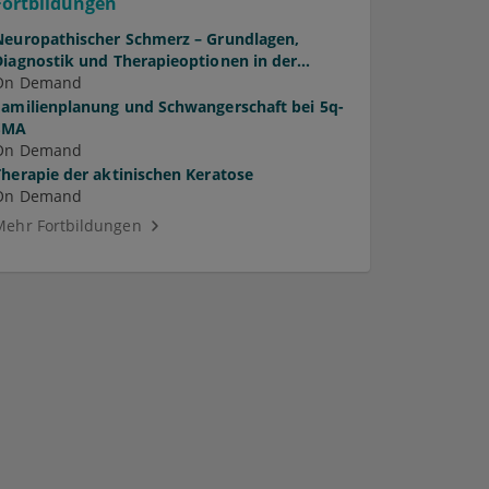
Fortbildungen
Neuropathischer Schmerz – Grundlagen,
Diagnostik und Therapieoptionen in der
Praxis
On Demand
Familienplanung und Schwangerschaft bei 5q-
SMA
On Demand
Therapie der aktinischen Keratose
On Demand
Mehr Fortbildungen